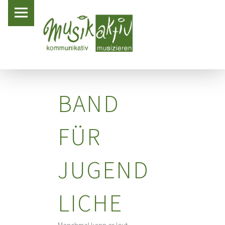
PRIMARY MENU
MUSIK AKTIV LAER
JUGENDBAND – MUSIK AKTIV LAER
BAND
FÜR
JUGEND
LICHE