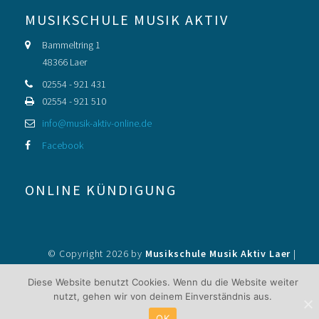
FOOTER SIDEBAR
MUSIKSCHULE MUSIK AKTIV
Bammeltring 1
48366 Laer
02554 - 921 431
02554 - 921 510
info@musik-aktiv-online.de
Facebook
ONLINE KÜNDIGUNG
© Copyright 2026 by
Musikschule Musik Aktiv Laer
|
Impressum
|
Datenschutzerklärung
|
zurück nach oben ↑
Diese Website benutzt Cookies. Wenn du die Website weiter
nutzt, gehen wir von deinem Einverständnis aus.
OK